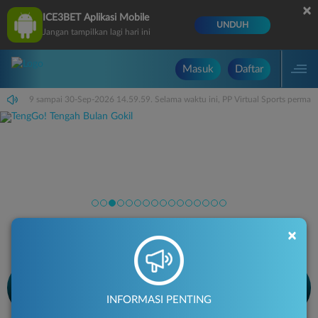
×
ICE3BET Aplikasi Mobile
UNDUH
Jangan tampilkan lagi hari ini
Masuk
Daftar
i 14.59.59 sampai 30-Sep-2026 14.59.59. Selama waktu ini, PP Virtual Sports perma
×
JACKPOT
PLAY
IDR
12,692,721,095
INFORMASI PENTING