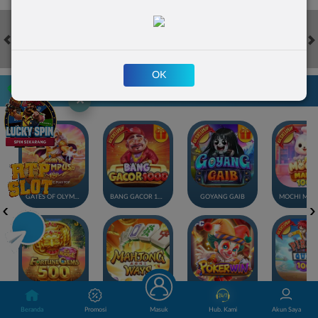
HOT GAMES
SLOTS
LIVE CASINO
RACE
TOGEL
OL
OK
Game Populer
✕
GATES OF OLYMPUS POP
BANG GACOR 1000
GOYANG GAIB
FORTUNE GEMS 500
MAHJONG WAYS
POKER WIN
Beranda
Promosi
Masuk
Hub. Kami
Akun Saya